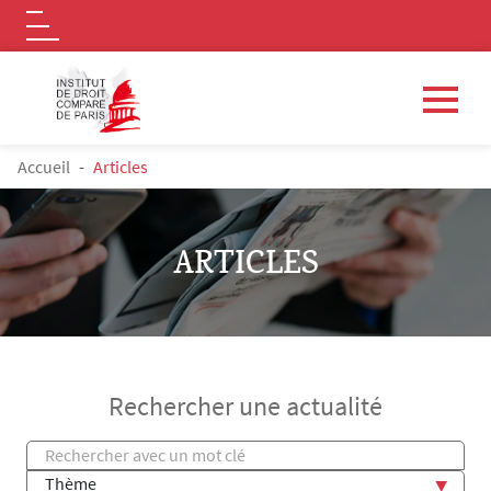
Logo
Aller au contenu principal
FIL D'ARIANE
Accueil
Articles
ARTICLES
Rechercher une actualité