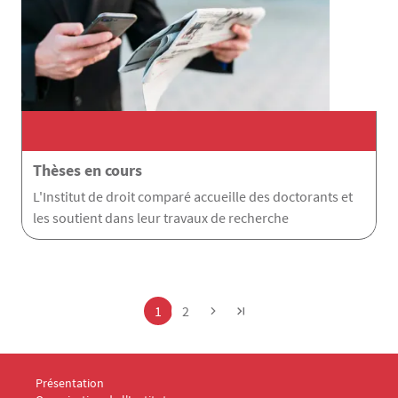
Thèses en cours
L'Institut de droit comparé accueille des doctorants et
les soutient dans leur travaux de recherche
Pagination
Page
Page
1
2
Menu Footer IDC 1
Présentation