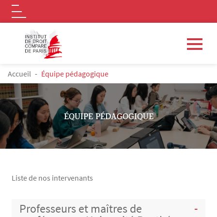
Logo
Aller au contenu principal
FIL D'ARIANE
Accueil
Équipe pédagogique
ÉQUIPE PÉDAGOGIQUE
Liste de nos intervenants
Contenu
Professeurs et maîtres de