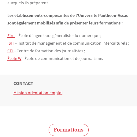
auxquels ils préparent.
Les établissements-composantes de l'Université Panthéon-Assas
sont également mobilisés afin de présenter leurs formations :
Efrei
- École d’ingénieurs généraliste du numérique ;
ISIT
- Institut de management et de communication interculturels ;
CFJ
- Centre de formation des journalistes ;
École W
- École de communication et de journalisme.
TITRE
CONTACT
Bloc(s) libre(s)
Mission orientation-emploi
Texte
Formations