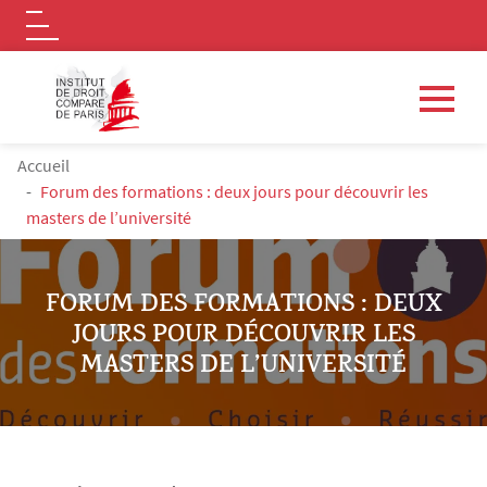
Logo
Aller au contenu principal
FIL D'ARIANE
Accueil
Forum des formations : deux jours pour découvrir les
masters de l’université
FORUM DES FORMATIONS : DEUX
JOURS POUR DÉCOUVRIR LES
MASTERS DE L’UNIVERSITÉ