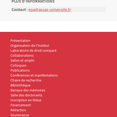
TITRE
PLUS D'INFORMATIONS
Bloc(s) libre(s)
Contact
:
epa@assas-universite.fr
Texte
Menu Footer IDC 1
Présentation
Organisation de l'Institut
Laboratoire de droit comparé
Collaborations
Salles et amphi
Menu Footer IDC 2
Colloques
Publications
Conférences et manifestations
Chaire de recherche
Menu Footer IDC 3
Bibliothèque
Banque des mémoires
Menu Footer IDC 4
Salle des doctorants
Inscription en thèse
Financement
Rédaction
Soutenance