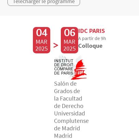
Télécharger le programme
04
06
IDC PARIS
A partir de 9h
MAR
>
MAR
Colloque
2025
2025
Salón de
Grados de
la Facultad
de Derecho
Universidad
Complutense
de Madrid
Madrid