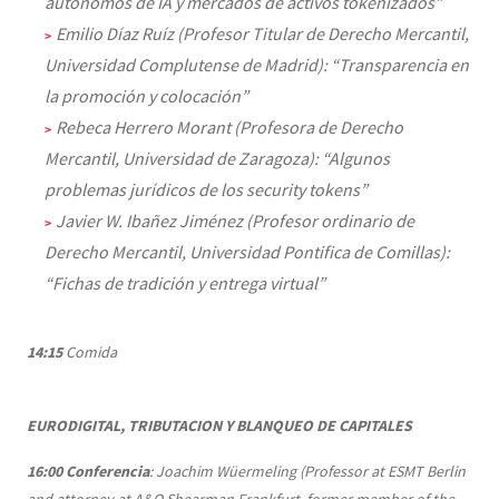
autónomos de IA y mercados de activos tokenizados”
Emilio Díaz Ruíz (Profesor Titular de Derecho Mercantil,
Universidad Complutense de Madrid): “Transparencia en
la promoción y colocación”
Rebeca Herrero Morant (Profesora de Derecho
Mercantil, Universidad de Zaragoza): “Algunos
problemas jurídicos de los security tokens”
Javier W. Ibañez Jiménez (Profesor ordinario de
Derecho Mercantil, Universidad Pontifica de Comillas):
“Fichas de tradición y entrega virtual”
14:15
Comida
EURODIGITAL, TRIBUTACION Y BLANQUEO DE CAPITALES
16:00
Conferencia
: Joachim Wüermeling (Professor at ESMT Berlin
and attorney at A&O Shearman Frankfurt, former member of the