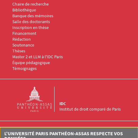
Chaire de recherche
Menu Footer IDC 3
Bibliothèque
Banque des mémoires
Menu Footer IDC 4
Salle des doctorants
Inscription en thèse
Financement
Rédaction
Soutenance
Thèses
Menu Footer IDC 5
Master 2 et LLM à l'IDC Paris
Équipe pédagogique
Témoignages
IDC
Institut de droit comparé de Paris
Institut de Droit Comparé de Paris (IDC)
L'UNIVERSITÉ PARIS PANTHÉON-ASSAS RESPECTE VOS
Université Paris-Panthéon-Assas