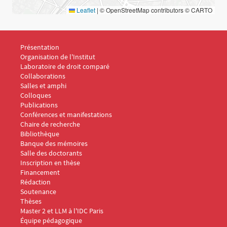
Leaflet
|
© OpenStreetMap contributors © CARTO
Menu Footer IDC 1
Présentation
Organisation de l'Institut
Laboratoire de droit comparé
Collaborations
Salles et amphi
Menu Footer IDC 2
Colloques
Publications
Conférences et manifestations
Chaire de recherche
Menu Footer IDC 3
Bibliothèque
Banque des mémoires
Menu Footer IDC 4
Salle des doctorants
Inscription en thèse
Financement
Rédaction
Soutenance
Thèses
Menu Footer IDC 5
Master 2 et LLM à l'IDC Paris
Équipe pédagogique