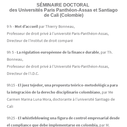
SÉMINAIRE DOCTORAL
Contenu
Texte
des Universités Paris Panthéon-Assas et Santiago
de Cali (Colombie)
9 h -
Mot d’accueil
par Thierry Bonneau,
Professeur de droit privé à l’université Paris-Panthéon-Assas,
Directeur de l’Institut de droit comparé
9h 5 -
La régulation européenne de la finance durable
, par Th.
Bonneau,
Professeur de droit privé à l’Université Paris-Panthéon-Assas,
Directeur de l’I.D.C.
9h15 -
El juez tejedor, una propuesta teórico-metodológica para
la integración de la derecho disciplinario colombiano
, par Me
Carmen Marina Luna Mora, doctorante à l’université Santiago de
Cali
9h25 -
El whistleblowing una figura de control empresarial desde
el compliance que debe implementarse en colombia
, par M.