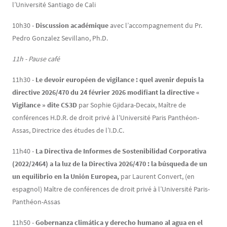
l’Université Santiago de Cali
10h30 -
Discussion académique
avec l’accompagnement du Pr.
Pedro Gonzalez Sevillano, Ph.D.
11h - Pause café
11h30 -
Le devoir européen de vigilance : quel avenir depuis la
directive 2026/470 du 24 février 2026 modifiant la directive «
Vigilance » dite CS3D
par Sophie Gjidara-Decaix, Maître de
conférences H.D.R. de droit privé à l’Université Paris Panthéon-
Assas, Directrice des études de l’I.D.C.
11h40 -
La Directiva de Informes de Sostenibilidad Corporativa
(2022/2464) a la luz de la Directiva 2026/470 : la búsqueda de un
un equilibrio en la Unión Europea,
par Laurent Convert, (en
espagnol) Maître de conférences de droit privé à l’Université Paris-
Panthéon-Assas
11h50 -
Gobernanza climática y derecho humano al agua en el