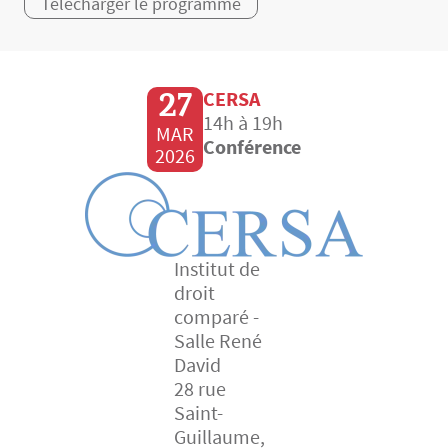
Télécharger le programme
27
CERSA
14h à 19h
MAR
Conférence
2026
Institut de
droit
comparé -
Salle René
David
28 rue
Saint-
Guillaume,