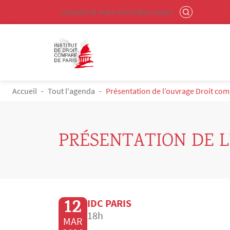
Menu liste site Custom EN
RECHERCHER
UNIVERSITÉ PARIS-PANTHÉON-ASSAS
Logo
Aller au contenu principal
FIL D'ARIANE
Accueil
Tout l'agenda
Présentation de l’ouvrage Droit co
PRÉSENTATION DE 
12
IDC PARIS
18h
MAR