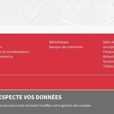
Bibliothèque
Salle d
er IDC 2
Menu Footer IDC 3
Menu F
ns
Banque des mémoires
Inscrip
s et manifestations
Financ
recherche
Rédact
Souten
Thèses
RESPECTE VOS DONNÉES
 Paris
Vous pouvez à tout moment modifier votre gestion des cookies.